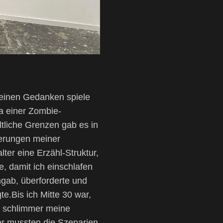
 meinen Gedanken spiele
a einer Zombie-
ltliche Grenzen gab es in
derungen meiner
ter eine Erzähl-Struktur,
e, damit ich einschlafen
gab, überforderte und
e.Bis ich Mitte 30 war,
o schlimmer meine
er mussten die Szenarien