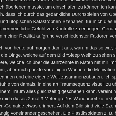
ich überleben musste, um einschlafen zu können.Ich kan
h, dass ich durch das gedankliche Durchspielen von Übe
und utopischen Katastrophen-Szenarien, für mich dies e
vermeintliche Gefühl von Kontrolle zu erlangen. Genaue
 in meiner Realität aufgrund verschiedenster Faktoren ve
ich von heute auf morgen damit aus, warum das so war, 
d die Dinge, welche auf dem Bild “Sleep Well” zu sehen 
ere, welche ich über die Jahrzehnte in Kisten mit mir 
um, aber mich packte vor einigen Wochen die Motivation a
cannen und eine eigene Welt zusammenzubauen. Ich sp
hle von damals, in eine art Traumsequenz visuell zu ü
 einem Traum alles gleichzeitig geschehen kann, vereint 
e mich dieses 2 mal 3 Meter großes Wandarbeit zu erste
hten-Gemälde etwas erinnert. Auf dem Bild sind viele Sze
ngig voneinander geschehen. Die Plastiksoldaten z. B. 