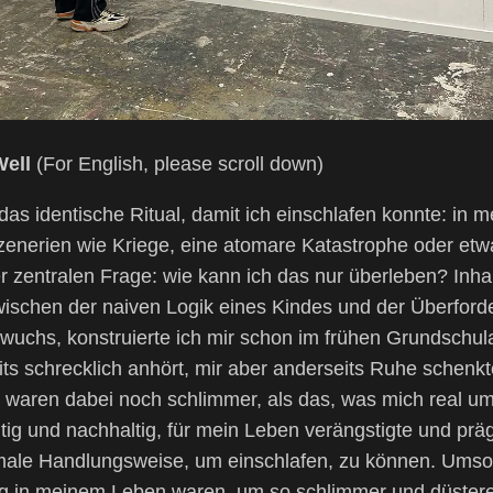
Well
(For English, please scroll down)
as identische Ritual, damit ich einschlafen konnte: in
Szenerien wie Kriege, eine atomare Katastrophe oder etw
r zentralen Frage: wie kann ich das nur überleben? Inha
wischen der naiven Logik eines Kindes und der Überfor
wuchs, konstruierte ich mir schon im frühen Grundschulal
ts schrecklich anhört, mir aber anderseits Ruhe schenkt
waren dabei noch schlimmer, als das, was mich real um
ig und nachhaltig, für mein Leben verängstigte und prägt
rmale Handlungsweise, um einschlafen, zu können. Ums
ng in meinem Leben waren, um so schlimmer und düster